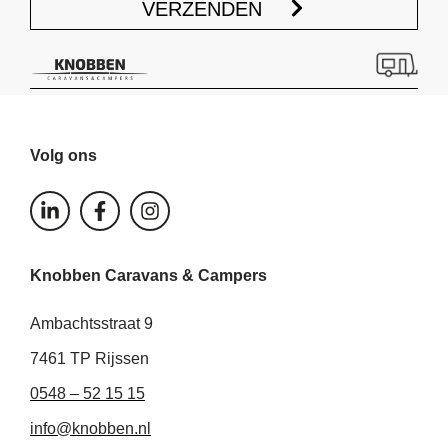
VERZENDEN
Volg ons
L
F
I
i
a
n
n
c
s
k
e
t
Knobben Caravans & Campers
e
b
a
d
o
g
i
o
r
Ambachtsstraat 9
n
k
a
-
-
m
7461 TP Rijssen
i
f
0548 – 52 15 15
n
info@knobben.nl