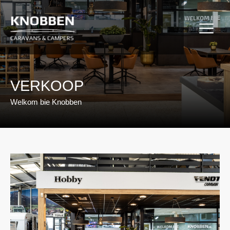
Ga
naar
de
inhoud
VERKOOP
Welkom bie Knobben