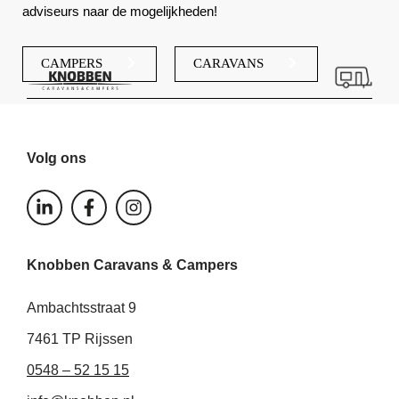
adviseurs naar de mogelijkheden!
CAMPERS
CARAVANS
Volg ons
L
F
I
i
a
n
n
c
s
k
e
t
Knobben Caravans & Campers
e
b
a
d
o
g
i
o
r
Ambachtsstraat 9
n
k
a
-
-
m
7461 TP Rijssen
i
f
0548 – 52 15 15
n