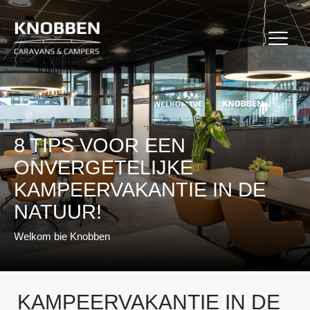
Ga
naar
8 TIPS VOOR EEN
de
ONVERGETELIJKE
inhoud
KAMPEERVAKANTIE IN DE
NATUUR!
Welkom bie Knobben
8 TIPS VOOR EEN
ONVERGETELIJKE
KAMPEERVAKANTIE IN DE
NATUUR!
Welkom bie Knobben
KAMPEERVAKANTIE IN DE