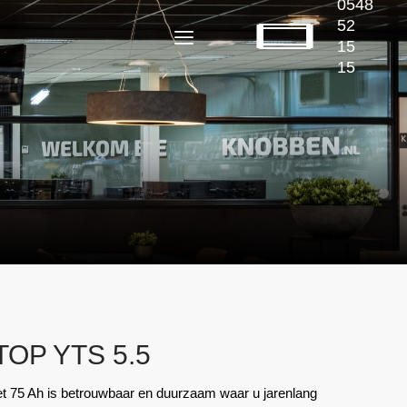
0548
52
15
15
OP YTS 5.5
 75 Ah is betrouwbaar en duurzaam waar u jarenlang