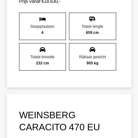
Prijs vanaf €18.630,-
Slaapplaatsen
Totale lengte
4
659 cm
Totale breedte
Rijklaar gewicht
232 cm
905 kg
WEINSBERG
CARACITO 470 EU