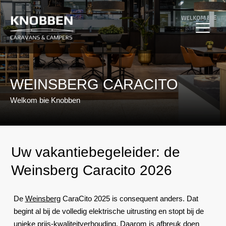
Ga
naar
de
inhoud
WEINSBERG CARACITO
Welkom bie Knobben
Uw vakantiebegeleider: de
Weinsberg Caracito 2026
De
Weinsberg
CaraCito 2025 is consequent anders. Dat
begint al bij de volledig elektrische uitrusting en stopt bij de
unieke prijs‐kwaliteitverhouding. Daarom is afbreuk doen