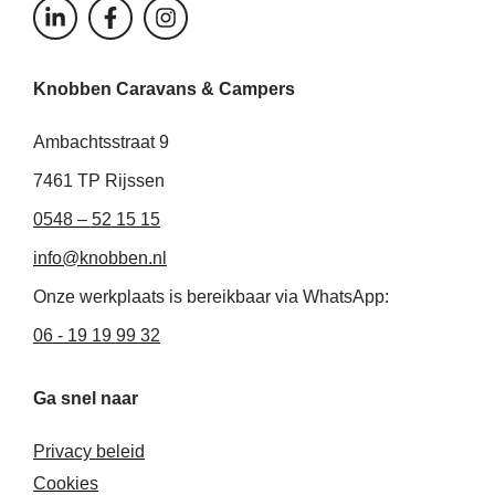
L
F
I
i
a
n
n
c
s
k
e
t
Knobben Caravans & Campers
e
b
a
d
o
g
i
o
r
Ambachtsstraat 9
n
k
a
-
-
m
7461 TP Rijssen
i
f
0548 – 52 15 15
n
info@knobben.nl
Onze werkplaats is bereikbaar via WhatsApp:
06 - 19 19 99 32
Ga snel naar
Privacy beleid
Cookies