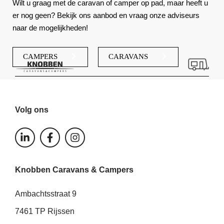
Wilt u graag met de caravan of camper op pad, maar heeft u
er nog geen? Bekijk ons aanbod en vraag onze adviseurs
naar de mogelijkheden!
CAMPERS
CARAVANS
Volg ons
L
F
I
i
a
n
n
c
s
k
e
t
Knobben Caravans & Campers
e
b
a
d
o
g
i
o
r
Ambachtsstraat 9
n
k
a
-
-
m
7461 TP Rijssen
i
f