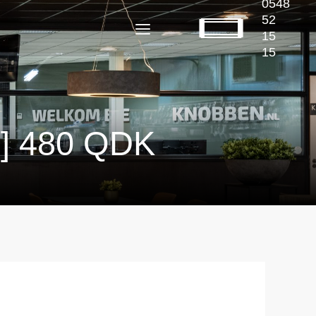
0548
52
15
15
 480 QDK