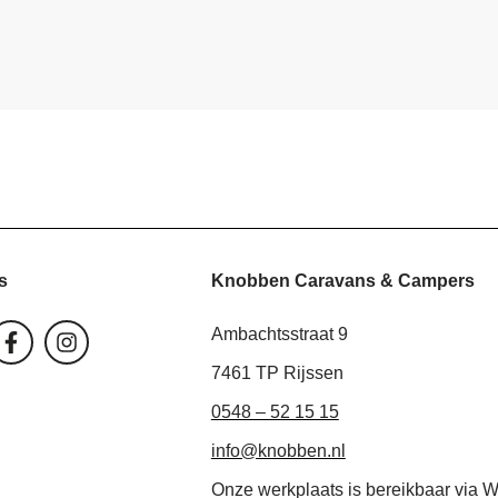
Knobben Caravans & Campers
s
F
I
Ambachtsstraat 9
a
n
c
s
7461 TP Rijssen
e
t
0548 – 52 15 15
b
a
o
g
info@knobben.nl
o
r
k
a
Onze werkplaats is bereikbaar via 