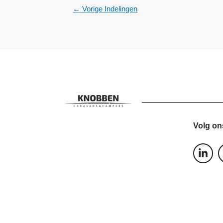
←
Vorige Indelingen
Volg on
L
i
n
k
e
d
i
n