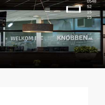
0548
52
15
15