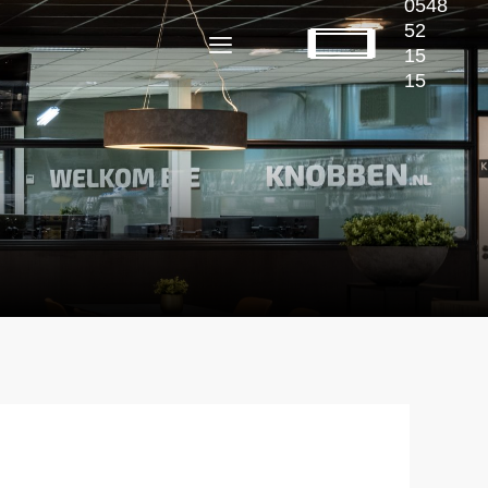
0548
52
15
15