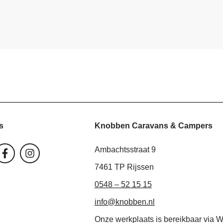
Knobben Caravans & Campers
s
F
I
Ambachtsstraat 9
a
n
c
s
7461 TP Rijssen
e
t
0548 – 52 15 15
b
a
o
g
info@knobben.nl
o
r
k
a
Onze werkplaats is bereikbaar via 