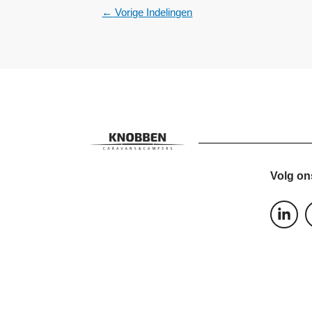
←
Vorige Indelingen
Volg on
L
i
n
k
e
d
i
n