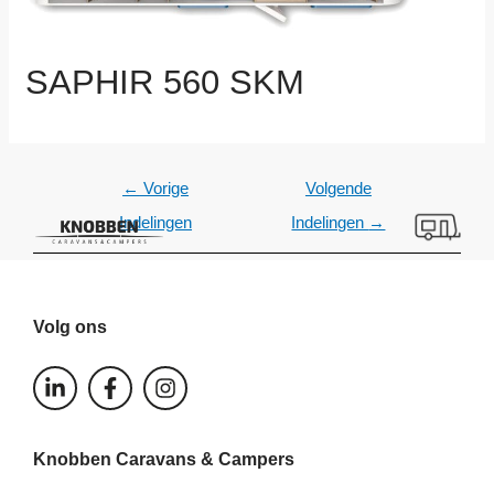
SAPHIR 560 SKM
←
Vorige
Volgende
Indelingen
Indelingen
→
Volg ons
L
F
I
i
a
n
n
c
s
k
e
t
Knobben Caravans & Campers
e
b
a
d
o
g