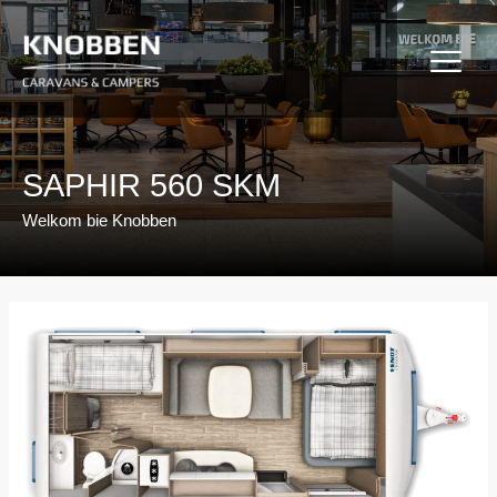
Ga
naar
de
inhoud
SAPHIR 560 SKM
Welkom bie Knobben
Bericht
navigatie