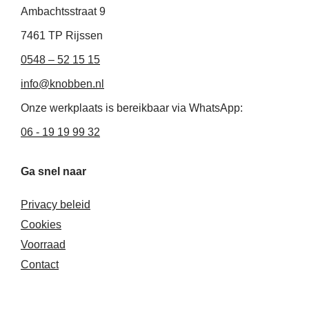
i
o
r
Ambachtsstraat 9
n
k
a
-
-
m
7461 TP Rijssen
i
f
0548 – 52 15 15
n
info@knobben.nl
Onze werkplaats is bereikbaar via WhatsApp:
06 - 19 19 99 32
Ga snel naar
Privacy beleid
Cookies
Voorraad
Contact