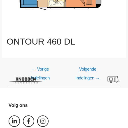
ONTOUR 460 DL
←
Vorige
Volgende
Indelingen
Indelingen
→
Volg ons
L
F
I
i
a
n