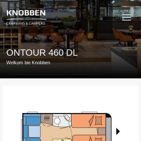
Ga
naar
de
inhoud
ONTOUR 460 DL
Welkom bie Knobben
Bericht
navigatie