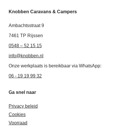
n
c
s
k
e
t
Knobben Caravans & Campers
e
b
a
d
o
g
i
o
r
Ambachtsstraat 9
n
k
a
-
-
m
7461 TP Rijssen
i
f
0548 – 52 15 15
n
info@knobben.nl
Onze werkplaats is bereikbaar via WhatsApp:
06 - 19 19 99 32
Ga snel naar
Privacy beleid
Cookies
Voorraad