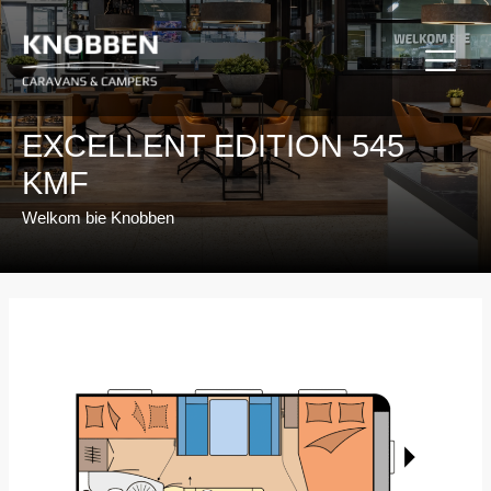
Ga
naar
de
inhoud
EXCELLENT EDITION 545
KMF
Welkom bie Knobben
Bericht
navigatie