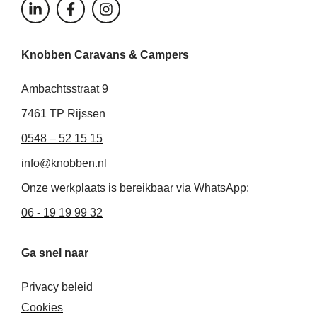
L
F
I
i
a
n
n
c
s
k
e
t
Knobben Caravans & Campers
e
b
a
d
o
g
i
o
r
Ambachtsstraat 9
n
k
a
-
-
m
7461 TP Rijssen
i
f
0548 – 52 15 15
n
info@knobben.nl
Onze werkplaats is bereikbaar via WhatsApp:
06 - 19 19 99 32
Ga snel naar
Privacy beleid
Cookies