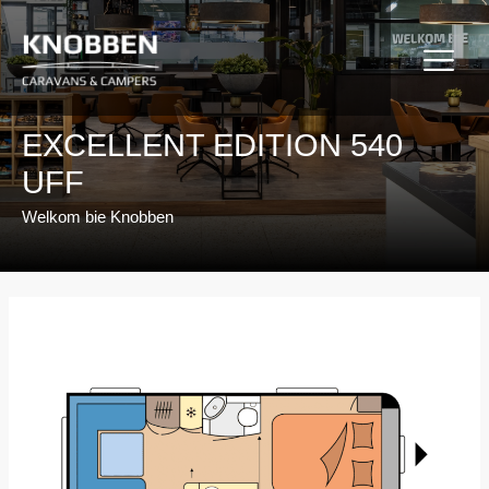
Ga
naar
de
inhoud
EXCELLENT EDITION 540
UFF
Welkom bie Knobben
Bericht
navigatie