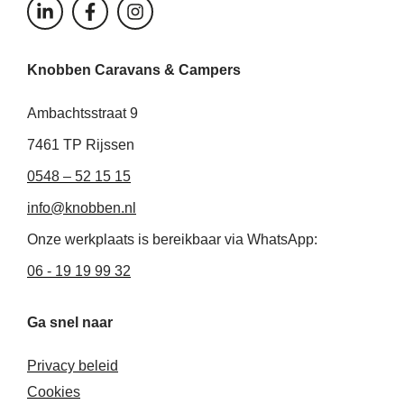
L
F
I
i
a
n
n
c
s
k
e
t
Knobben Caravans & Campers
e
b
a
d
o
g
i
o
r
Ambachtsstraat 9
n
k
a
-
-
m
7461 TP Rijssen
i
f
0548 – 52 15 15
n
info@knobben.nl
Onze werkplaats is bereikbaar via WhatsApp:
06 - 19 19 99 32
Ga snel naar
Privacy beleid
Cookies