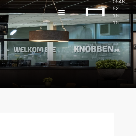
0548
52
15
15