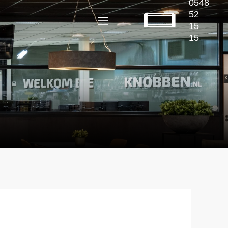
0548
52
15
15