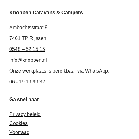
n
c
s
k
e
t
Knobben Caravans & Campers
e
b
a
d
o
g
i
o
r
Ambachtsstraat 9
n
k
a
-
-
m
7461 TP Rijssen
i
f
0548 – 52 15 15
n
info@knobben.nl
Onze werkplaats is bereikbaar via WhatsApp:
06 - 19 19 99 32
Ga snel naar
Privacy beleid
Cookies
Voorraad