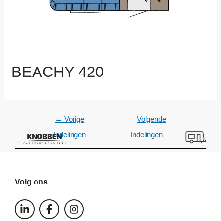
BEACHY 420
←
Vorige
Volgende
Indelingen
Indelingen
→
Volg ons
L
F
I
i
a
n