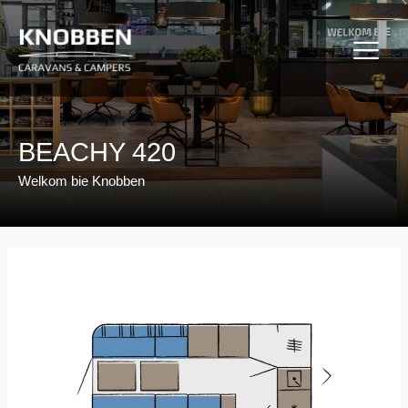
Ga
naar
de
inhoud
BEACHY 420
Welkom bie Knobben
Bericht
navigatie