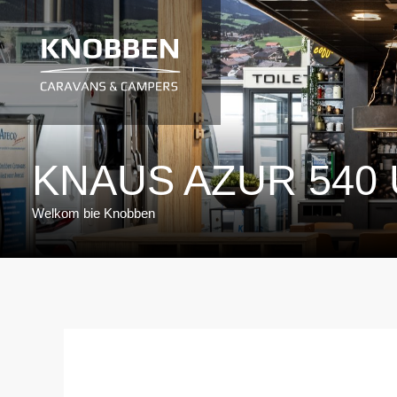
Ga
naar
de
inhoud
KNAUS AZUR 540
Welkom bie Knobben
Bericht
navigatie