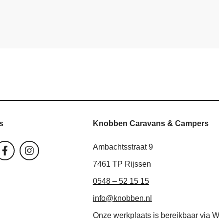
Knobben Caravans & Campers
s
F
I
Ambachtsstraat 9
a
n
c
s
7461 TP Rijssen
e
t
0548 – 52 15 15
b
a
o
g
info@knobben.nl
o
r
k
a
Onze werkplaats is bereikbaar via 