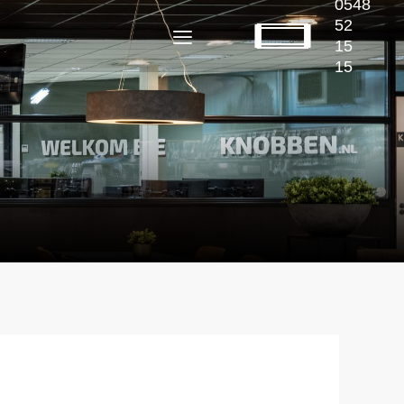
0548
52
15
15