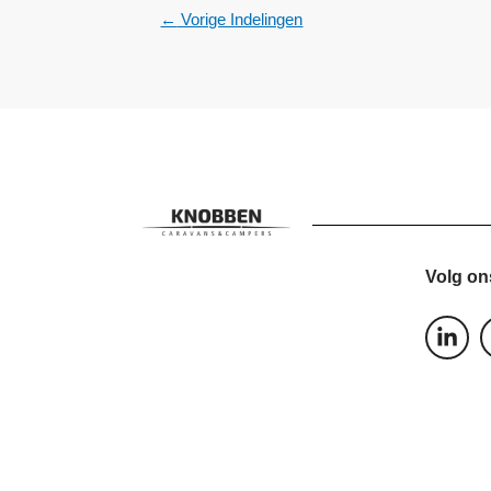
←
Vorige Indelingen
Volg on
L
i
n
k
e
d
i
n