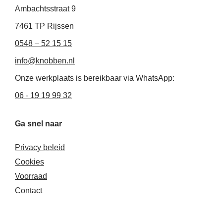
i
o
r
Ambachtsstraat 9
n
k
a
-
-
m
7461 TP Rijssen
i
f
0548 – 52 15 15
n
info@knobben.nl
Onze werkplaats is bereikbaar via WhatsApp:
06 - 19 19 99 32
Ga snel naar
Privacy beleid
Cookies
Voorraad
Contact