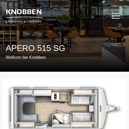
Ga
naar
de
inhoud
APERO 515 SG
Welkom bie Knobben
Bericht
navigatie