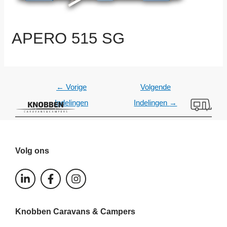
APERO 515 SG
←
Vorige
Volgende
Indelingen
Indelingen
→
Volg ons
L
F
I
i
a
n
n
c
s
k
e
t
Knobben Caravans & Campers
e
b
a
d
o
g