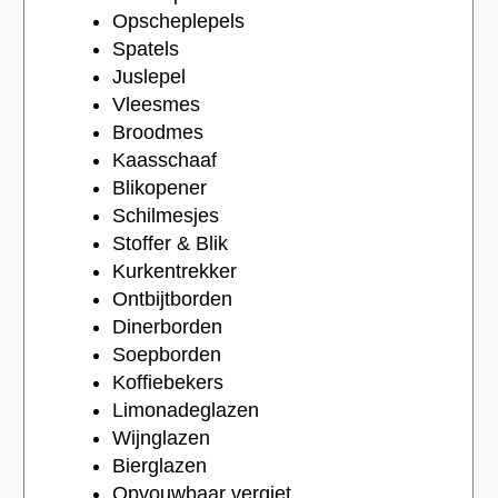
Opscheplepels
Spatels
Juslepel
Vleesmes
Broodmes
Kaasschaaf
Blikopener
Schilmesjes
Stoffer & Blik
Kurkentrekker
Ontbijtborden
Dinerborden
Soepborden
Koffiebekers
Limonadeglazen
Wijnglazen
Bierglazen
Opvouwbaar vergiet