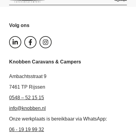
Volg ons
L
F
I
i
a
n
n
c
s
k
e
t
Knobben Caravans & Campers
e
b
a
d
o
g
i
o
r
Ambachtsstraat 9
n
k
a
-
-
m
7461 TP Rijssen
i
f
0548 – 52 15 15
n
info@knobben.nl
Onze werkplaats is bereikbaar via WhatsApp:
06 - 19 19 99 32