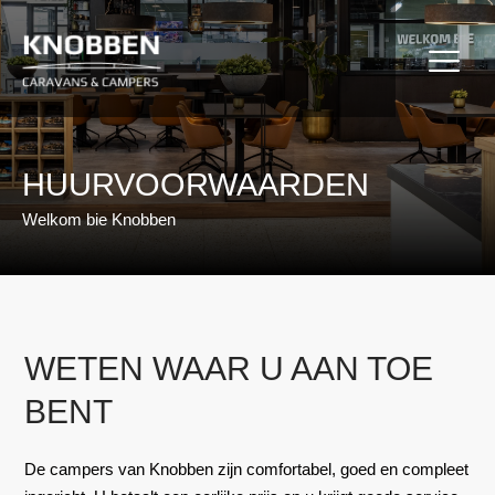
Ga
naar
de
inhoud
HUURVOORWAARDEN
Welkom bie Knobben
WETEN WAAR U AAN TOE
BENT
De
campers van Knobben zijn comfortabel, goed en compleet