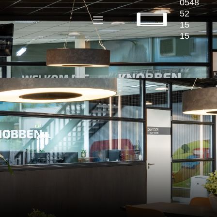
0548
52
15
15