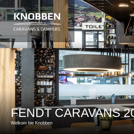
Ga
naar
de
inhoud
FENDT CARAVANS
Welkom bie Knobben
FENDT CARAVANS 2
Welkom bie Knobben