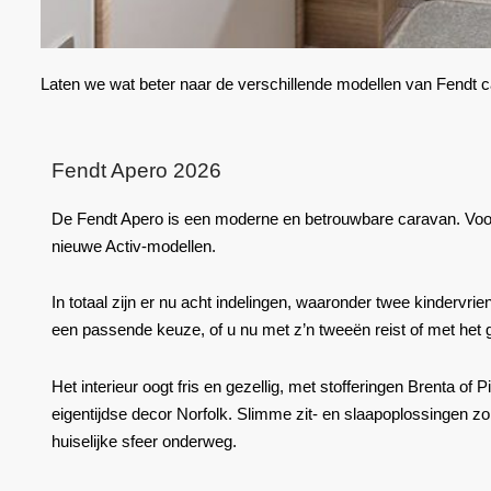
Laten we wat beter naar de verschillende modellen van
Fendt
c
Fendt Apero 2026
De Fendt Apero is een moderne en betrouwbare caravan. Voor
nieuwe Activ-modellen.
In totaal zijn er nu
acht indelingen
, waaronder twee kindervriende
een passende keuze, of u nu met z’n tweeën reist of met het 
Het interieur oogt fris en gezellig, met stofferingen
Brenta
of
P
eigentijdse decor
Norfolk
. Slimme zit- en slaapoplossingen z
huiselijke sfeer onderweg.