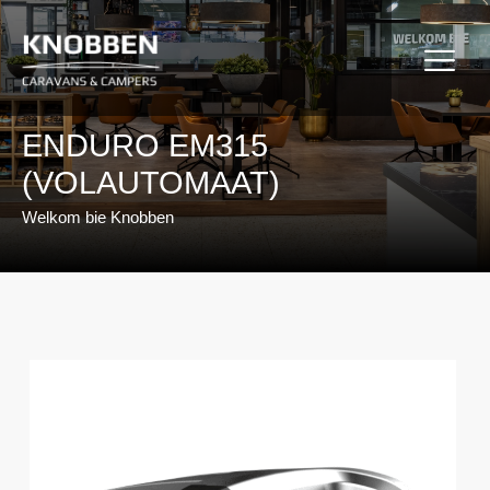
Ga
naar
de
inhoud
ENDURO EM315
(VOLAUTOMAAT)
Welkom bie Knobben