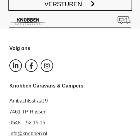
VERSTUREN
Volg ons
L
F
I
i
a
n
n
c
s
k
e
t
Knobben Caravans & Campers
e
b
a
d
o
g
i
o
r
Ambachtsstraat 9
n
k
a
-
-
m
7461 TP Rijssen
i
f
0548 – 52 15 15
n
info@knobben.nl