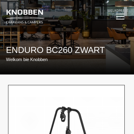
Ga
naar
de
inhoud
ENDURO BC260 ZWART
Welkom bie Knobben