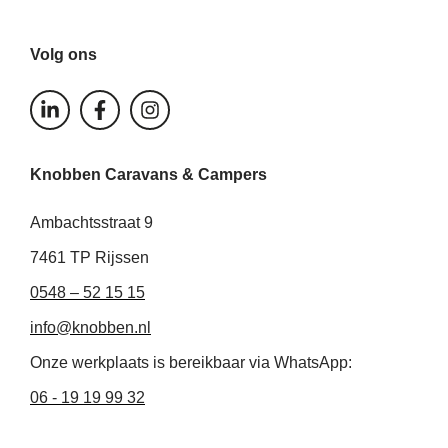
Volg ons
L
F
I
i
a
n
n
c
s
k
e
t
Knobben Caravans & Campers
e
b
a
d
o
g
i
o
r
Ambachtsstraat 9
n
k
a
-
-
m
7461 TP Rijssen
i
f
0548 – 52 15 15
n
info@knobben.nl
Onze werkplaats is bereikbaar via WhatsApp:
06 - 19 19 99 32