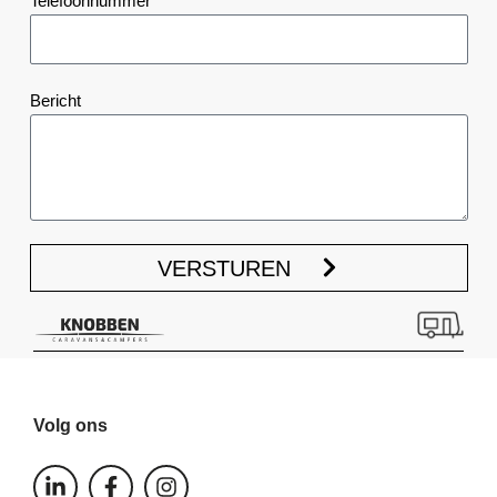
Telefoonnummer
Bericht
VERSTUREN
Volg ons
L
F
I