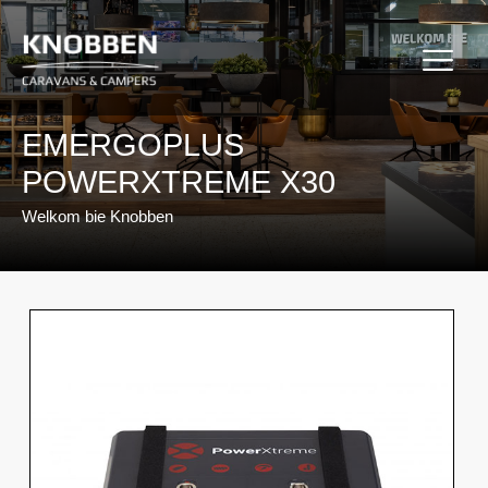
Ga
naar
de
inhoud
EMERGOPLUS
POWERXTREME X30
Welkom bie Knobben