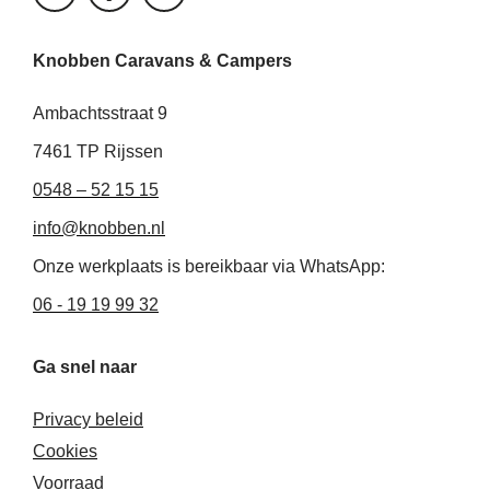
i
a
n
n
c
s
k
e
t
Knobben Caravans & Campers
e
b
a
d
o
g
i
o
r
Ambachtsstraat 9
n
k
a
-
-
m
7461 TP Rijssen
i
f
0548 – 52 15 15
n
info@knobben.nl
Onze werkplaats is bereikbaar via WhatsApp:
06 - 19 19 99 32
Ga snel naar
Privacy beleid
Cookies
Voorraad