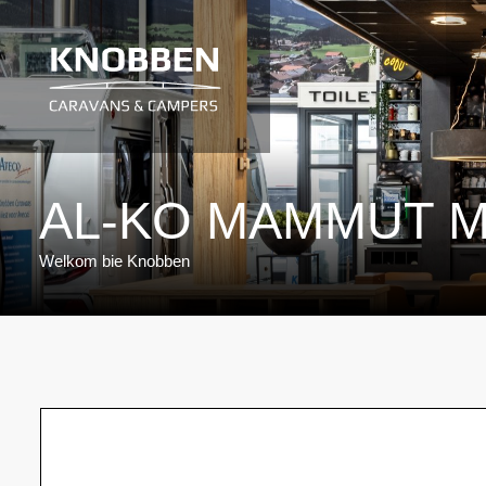
Ga
naar
de
inhoud
AL-KO MAMMUT M
Welkom bie Knobben