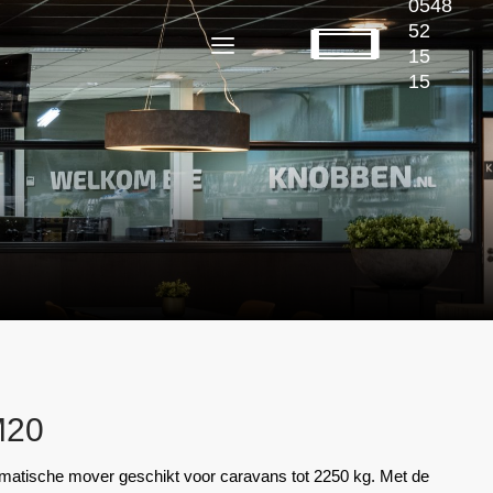
0548
52
15
15
M20
tische mover geschikt voor caravans tot 2250 kg. Met de